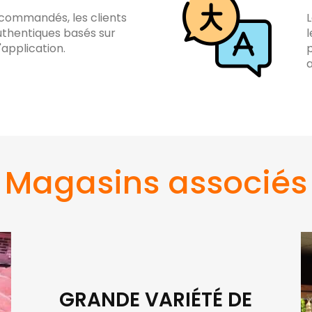
s commandés, les clients
L
uthentiques basés sur
l
'application.
p
a
Magasins associés
GRANDE VARIÉTÉ DE