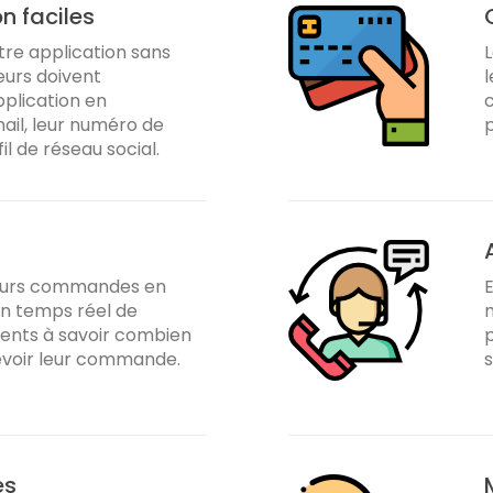
n faciles
notre application sans
L
eurs doivent
l
pplication en
c
ail, leur numéro de
p
l de réseau social.
leurs commandes en
E
 en temps réel de
m
clients à savoir combien
p
evoir leur commande.
s
es