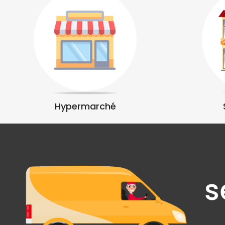
Hypermarché
s