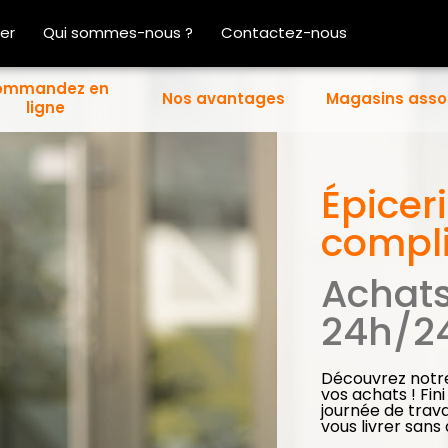
er
Qui sommes-nous ?
Contactez-nous
ommandez en
Nos avantages
Magasins asso
ligne
Épiceri
compli
Achats
24h/24
Découvrez notre 
vos achats ! Fin
journée de trava
vous livrer sans d