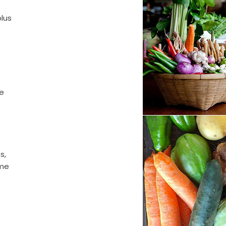
plus
re
s,
ême