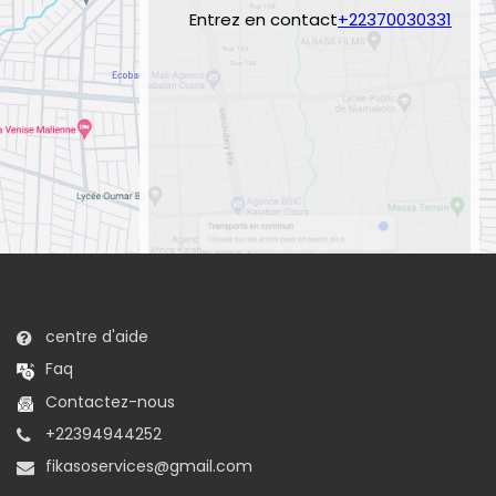
Entrez en contact
+22370030331
centre d'aide
Faq
Contactez-nous
+22394944252
fikasoservices@gmail.com