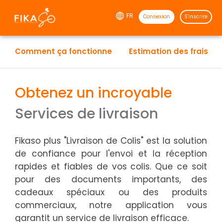
FR
Connexion
S'inscrire
Comment ça fonctionne
Estimation des frais
Obtenez un incroyable
×
Sélectionner une option
Services de livraison
Taxi
Fikaso plus
"Livraison de Colis" est la solution
de confiance pour l'envoi et la réception
rapides et fiables de vos colis. Que ce soit
Restaurants
pour des documents importants, des
cadeaux spéciaux ou des produits
Livraison de colis
commerciaux, notre application vous
garantit un service de livraison efficace.